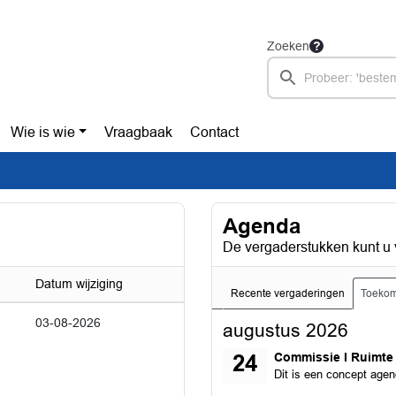
Zoeken
Wie is wie
Vraagbaak
Contact
Agenda
De vergaderstukken kunt u 
Datum wijziging
Recente vergaderingen
Toekom
03-08-2026
augustus 2026
maandag 24 augustus
Commissie I Ruimt
24
Dit is een concept age