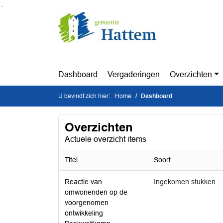
Ga naar de inhoud van deze pagina
Ga naar het zoeken
Ga naar het menu
Dashboard
Vergaderingen
Overzichten
U bevindt zich hier:
Home
Dashboard
Overzichten
Actuele overzicht items
Titel
Soort
Reactie van
Ingekomen stukken
omwonenden op de
voorgenomen
ontwikkeling