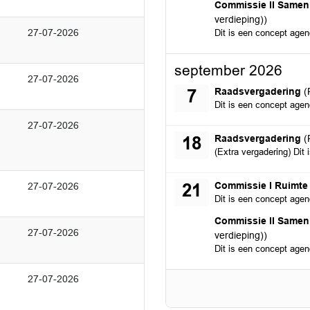
maandag 24 augustus
Commissie II Samen
verdieping))
27-07-2026
Dit is een concept age
september 2026
27-07-2026
maandag 7 september
Raadsvergadering
(
7
Dit is een concept age
27-07-2026
vrijdag 18 september 
Raadsvergadering
(
18
(Extra vergadering) Dit
maandag 21 septembe
Commissie I Ruimt
27-07-2026
21
Dit is een concept age
maandag 21 septembe
Commissie II Samen
27-07-2026
verdieping))
Dit is een concept age
27-07-2026