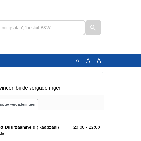
A
A
A
vinden bij de vergaderingen
stige vergaderingen
 2026
e & Duurzaamheid
(Raadzaal)
20:00 - 22:00
nda