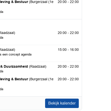
 2026
leving & Bestuur
(Burgerzaal (1e
20:00 - 22:00
nda
 2026
Raadzaal)
20:00 - 22:00
nda
2026
Raadzaal)
15:00 - 16:00
 is een concept agenda
r 2026
e & Duurzaamheid
(Raadzaal)
20:00 - 22:00
nda
r 2026
leving & Bestuur
(Burgerzaal (1e
20:00 - 22:00
nda
Bekijk kalender