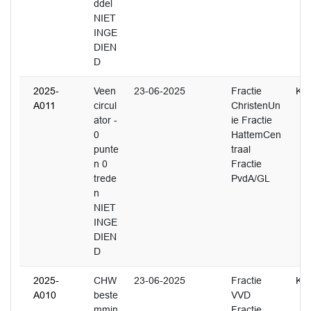
ddel
NIET
INGE
DIEN
D
2025-
Veen
23-06-2025
Fractie
K. 
A011
circul
ChristenUn
ator -
ie Fractie
0
HattemCen
punte
traal
n 0
Fractie
trede
PvdA/GL
n
NIET
INGE
DIEN
D
2025-
CHW
23-06-2025
Fractie
K. 
A010
beste
VVD
mmin
Fractie