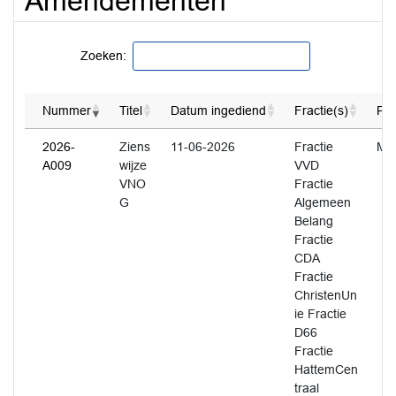
Amendementen
Zoeken:
Nummer
Titel
Datum ingediend
Fractie(s)
Por
2026-
Ziens
11-06-2026
Fractie
M.
A009
wijze
VVD
VNO
Fractie
G
Algemeen
Belang
Fractie
CDA
Fractie
ChristenUn
ie Fractie
D66
Fractie
HattemCen
traal