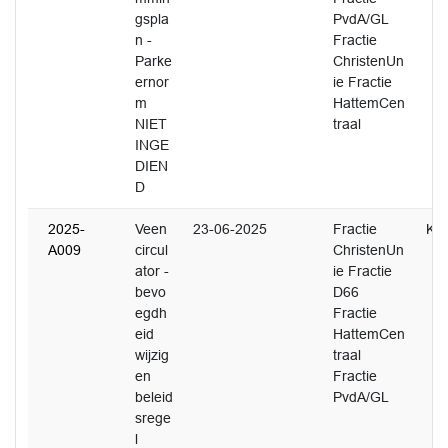
gspla
PvdA/GL
n -
Fractie
Parke
ChristenUn
ernor
ie Fractie
m
HattemCen
NIET
traal
INGE
DIEN
D
2025-
Veen
23-06-2025
Fractie
K. 
A009
circul
ChristenUn
ator -
ie Fractie
bevo
D66
egdh
Fractie
eid
HattemCen
wijzig
traal
en
Fractie
beleid
PvdA/GL
srege
l