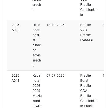
srech
Fractie
t
ChristenUn
ie
2025-
Uitzo
13-10-2025
Fractie
K. 
A019
nderi
VVD
ngslij
Fractie
st
PvdA/GL
binde
nd
advie
srech
t
2025-
Kader
07-07-2025
Fractie
T. 
A018
nota
Borst
2026
Fractie
2029
CDA
Muzie
Fractie
kond
ChristenUn
erwijs
ie Fractie