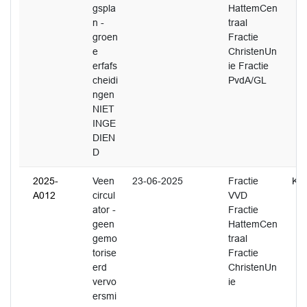
gspla
HattemCen
n -
traal
groen
Fractie
e
ChristenUn
erfafs
ie Fractie
cheidi
PvdA/GL
ngen
NIET
INGE
DIEN
D
2025-
Veen
23-06-2025
Fractie
K. 
A012
circul
VVD
ator -
Fractie
geen
HattemCen
gemo
traal
torise
Fractie
erd
ChristenUn
vervo
ie
ersmi