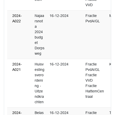
VVD
2024-
Najaa
16-12-2024
Fractie
M. 
A022
rsnot
PvdA/GL
a
2024
budg
et
Dorps
weg
2024-
Huisv
16-12-2024
Fractie
K. 
A021
esting
PvdA/GL
svero
Fractie
rdeni
VVD
ng -
Fractie
Uitze
HattemCen
ndkra
traal
chten
2024-
Belas
16-12-2024
Fractie
T. 