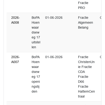
Fractie
PRO
2026-
BoPA
01-06-2026
Fractie
Gin
A008
Hoen
Algemeen
waar
Belang
dsew
eg 17
uitstel
len
2026-
BoPA
01-06-2026
Fractie
Gin
A007
Hoen
ChristenUn
waar
ie Fractie
dsew
CDA
eg 17
Fractie
openi
D66
ngstij
Fractie
den
HattemCen
traal