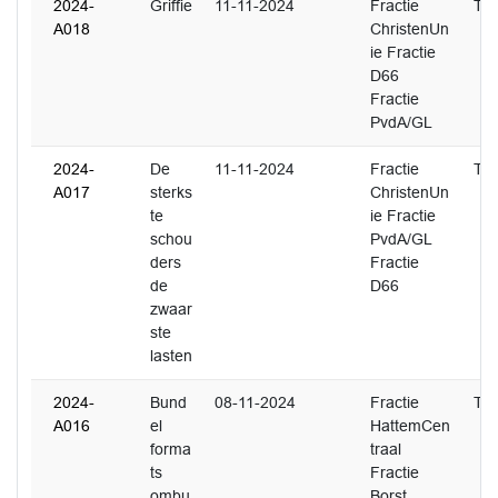
2024-
Griffie
11-11-2024
Fractie
T. 
A018
ChristenUn
ie Fractie
D66
Fractie
PvdA/GL
2024-
De
11-11-2024
Fractie
T. 
A017
sterks
ChristenUn
te
ie Fractie
schou
PvdA/GL
ders
Fractie
de
D66
zwaar
ste
lasten
2024-
Bund
08-11-2024
Fractie
T. 
A016
el
HattemCen
forma
traal
ts
Fractie
ombu
Borst