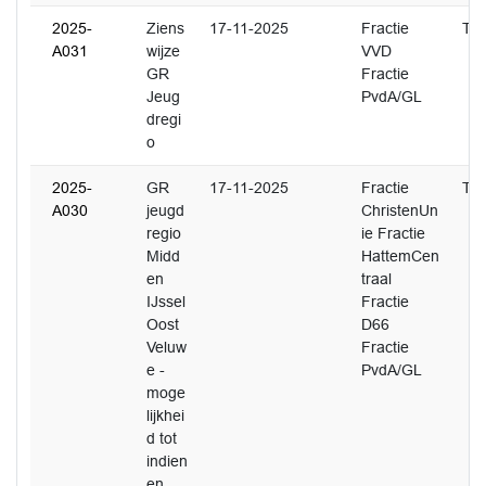
2025-
Ziens
17-11-2025
Fractie
T. 
A031
wijze
VVD
GR
Fractie
Jeug
PvdA/GL
dregi
o
2025-
GR
17-11-2025
Fractie
T. 
A030
jeugd
ChristenUn
regio
ie Fractie
Midd
HattemCen
en
traal
IJssel
Fractie
Oost
D66
Veluw
Fractie
e -
PvdA/GL
moge
lijkhei
d tot
indien
en