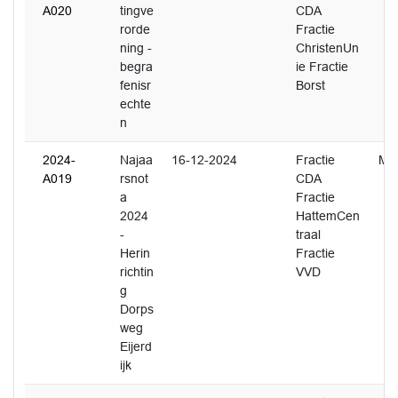
A020
tingve
CDA
rorde
Fractie
ning -
ChristenUn
begra
ie Fractie
fenisr
Borst
echte
n
2024-
Najaa
16-12-2024
Fractie
M. 
A019
rsnot
CDA
a
Fractie
2024
HattemCen
-
traal
Herin
Fractie
richtin
VVD
g
Dorps
weg
Eijerd
ijk