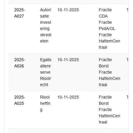
2025-
Autori
10-11-2025
Fractie
T. 
A027
satie
CDA
invest
Fractie
ering
PvdA/GL
skredi
Fractie
eten
HattemCen
traal
2025-
Egalis
10-11-2025
Fractie
T. 
A026
atiere
Borst
serve
Fractie
Rioolr
HattemCen
echt
traal
2025-
Riool
10-11-2025
Fractie
T. 
A025
heffin
Borst
g
Fractie
HattemCen
traal