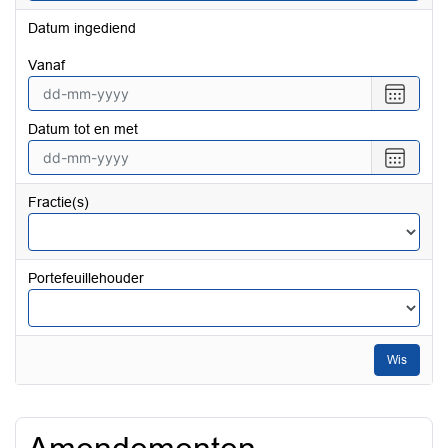
Datum ingediend
vanaf
Selecte
een
Datum tot en met
datum
vanaf
Selecte
een
datum
Fractie(s)
tot
en
met
Portefeuillehouder
Wis