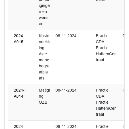
iginge
n en
wens
en
2024-
Koste
08-11-2024
Fractie
T. 
A015
ndekk
CDA
ing
Fractie
Alge
HattemCen
mene
traal
begra
afpla
ats
2024-
Matigi
08-11-2024
Fractie
T. 
A014
ng
CDA
OZB
Fractie
HattemCen
traal
2024-
08-11-2024
Fractie
T. 