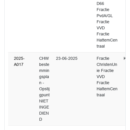
D66
Fractie
PvdA/GL
Fractie
VVD
Fractie
HattemCen
traal
2025-
CHW
23-06-2025
Fractie
K. 
A017
beste
ChristenUn
mmin
ie Fractie
gspla
VVD
n -
Fractie
Opstij
HattemCen
gpunt
traal
NIET
INGE
DIEN
D