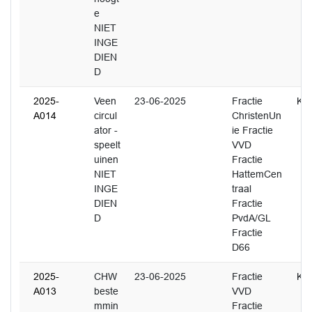
e
NIET
INGE
DIEN
D
2025-
Veen
23-06-2025
Fractie
K. 
A014
circul
ChristenUn
ator -
ie Fractie
speelt
VVD
uinen
Fractie
NIET
HattemCen
INGE
traal
DIEN
Fractie
D
PvdA/GL
Fractie
D66
2025-
CHW
23-06-2025
Fractie
K. 
A013
beste
VVD
mmin
Fractie