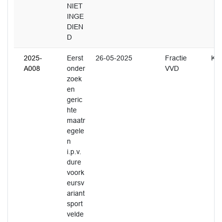
NIET
INGE
DIEN
D
2025-
Eerst
26-05-2025
Fractie
K. 
A008
onder
VVD
zoek
en
geric
hte
maatr
egele
n
i.p.v.
dure
voork
eursv
ariant
sport
velde