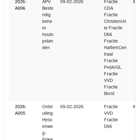
2026-
APV
09-02-2026
Fractie
M.
A006
Beste
CDA
ndig
Fractie
behe
ChristenUn
er
ie Fractie
houto
D66
pstan
Fractie
den
HattemCen
traal
Fractie
PvdA/GL
Fractie
VVD
Fractie
Borst
2026-
Ontsl
09-02-2026
Fractie
K. 
A005
uiting
VVD
Hess
Fractie
enwe
D66
g-
Enkw