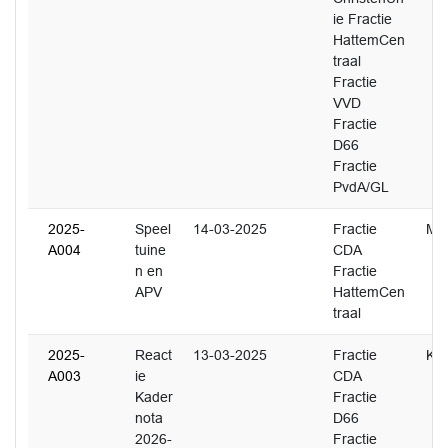
ie Fractie
HattemCen
traal
Fractie
VVD
Fractie
D66
Fractie
PvdA/GL
2025-
Speel
14-03-2025
Fractie
M.
A004
tuine
CDA
n en
Fractie
APV
HattemCen
traal
2025-
React
13-03-2025
Fractie
K. 
A003
ie
CDA
Kader
Fractie
nota
D66
2026-
Fractie