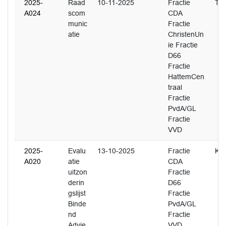
2025-
Raad
10-11-2025
Fractie
T. 
A024
scom
CDA
munic
Fractie
atie
ChristenUn
ie Fractie
D66
Fractie
HattemCen
traal
Fractie
PvdA/GL
Fractie
VVD
2025-
Evalu
13-10-2025
Fractie
K. 
A020
atie
CDA
uitzon
Fractie
derin
D66
gslijst
Fractie
Binde
PvdA/GL
nd
Fractie
Advie
VVD