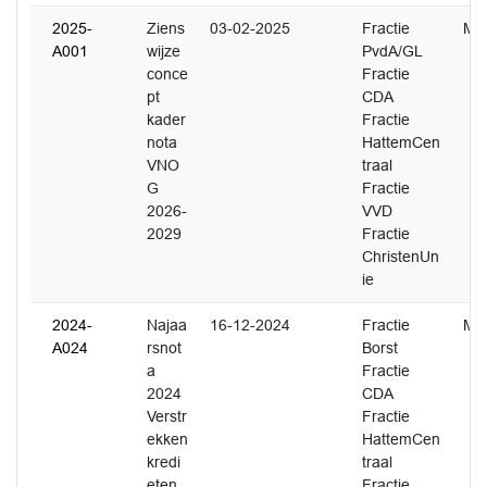
2025-
Ziens
03-02-2025
Fractie
M.
A001
wijze
PvdA/GL
conce
Fractie
pt
CDA
kader
Fractie
nota
HattemCen
VNO
traal
G
Fractie
2026-
VVD
2029
Fractie
ChristenUn
ie
2024-
Najaa
16-12-2024
Fractie
M. 
A024
rsnot
Borst
a
Fractie
2024
CDA
Verstr
Fractie
ekken
HattemCen
kredi
traal
eten
Fractie