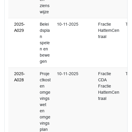
ziens
wijze
2025-
Belei
10-11-2025
Fractie
T. 
A029
dspla
HattemCen
n
traal
spele
n en
bewe
gen
2025-
Proje
10-11-2025
Fractie
T. 
A028
ctkost
CDA
en
Fractie
omge
HattemCen
vings
traal
wet
en
omge
vings
plan