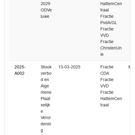
2029
HattemCen
ODVe
traal
luwe
Fractie
PvdA/GL
Fractie
VVD
Fractie
ChristenUn
ie
2025-
Stook
13-03-2025
Fractie
M.
A002
verbo
CDA
d en
Fractie
Alge
VVD
mene
Fractie
Plaat
HattemCen
selijk
traal
e
Veror
denin
g