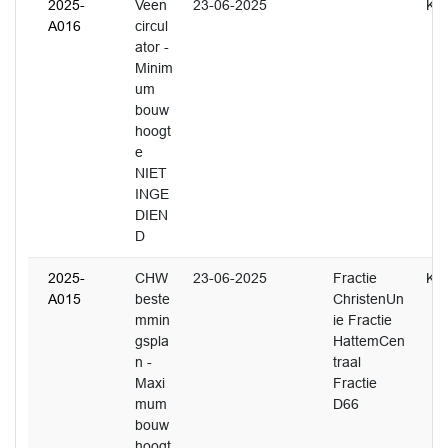
2025-
Veen
23-06-2025
K. 
A016
circul
ator -
Minim
um
bouw
hoogt
e
NIET
INGE
DIEN
D
2025-
CHW
23-06-2025
Fractie
K. 
A015
beste
ChristenUn
mmin
ie Fractie
gspla
HattemCen
n -
traal
Maxi
Fractie
mum
D66
bouw
hoogt