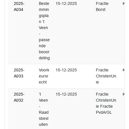
2025-
Beste
15-12-2025
Fractie
K. 
A034
mmin
Borst
gspla
n ‘t
Veen
-
passe
nde
beoor
deling
2025-
Voork
15-12-2025
Fractie
K. 
A033
eursr
ChristenUn
echt
ie
2025-
’t
15-12-2025
Fractie
K. 
A032
Veen
ChristenUn
-
ie Fractie
Raad
PvdA/GL
sbesl
uiten