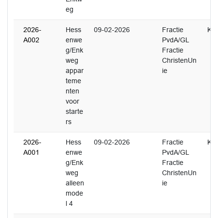
eg
2026-
Hess
09-02-2026
Fractie
K. 
A002
enwe
PvdA/GL
g/Enk
Fractie
weg
ChristenUn
appar
ie
teme
nten
voor
starte
rs
2026-
Hess
09-02-2026
Fractie
K. 
A001
enwe
PvdA/GL
g/Enk
Fractie
weg
ChristenUn
alleen
ie
mode
l 4