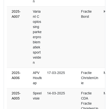
n
2025-
Varia
Fractie
K. 
A007
nt C
Borst
oplos
sing
parke
erpro
blem
atiek
sport
velde
n
2025-
APV
17-03-2025
Fractie
M.
A006
Houtk
ChristenUn
ap
ie
2025-
Speel
14-03-2025
Fractie
M. 
A005
visie
CDA
Fractie
ChristenUn