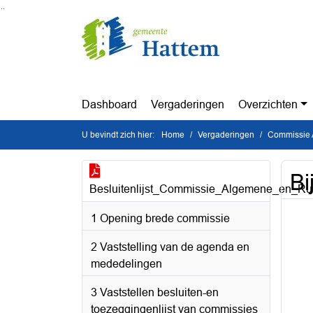
Ga naar de inhoud van deze pagina
Ga naar het zoeken
Ga naar het menu
Dashboard
Vergaderingen
Overzichten
U bevindt zich hier:
Home
Vergaderingen
Commissie 
Bi
Besluitenlijst_Commissie_Algemene_en_Ru
1 Opening brede commissie
2 Vaststelling van de agenda en
mededelingen
3 Vaststellen besluiten-en
toezeggingenlijst van commissies