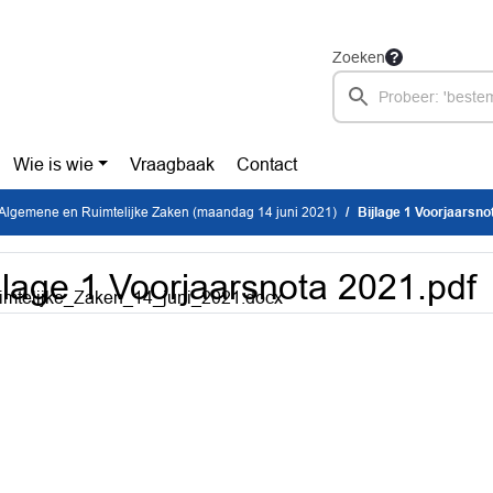
Zoeken
Wie is wie
Vraagbaak
Contact
Algemene en Ruimtelijke Zaken (maandag 14 juni 2021)
Bijlage 1 Voorjaarsno
jlage 1 Voorjaarsnota 2021.pdf
imtelijke_Zaken_14_juni_2021.docx