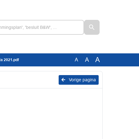
A
A
A
ta 2021.pdf
Vorige pagina