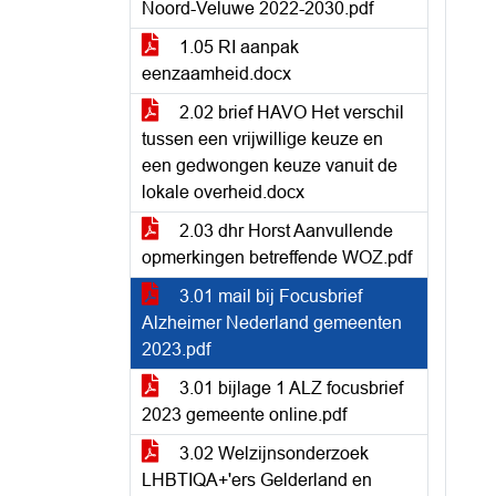
Noord-Veluwe 2022-2030.pdf
1.05 RI aanpak
eenzaamheid.docx
2.02 brief HAVO Het verschil
tussen een vrijwillige keuze en
een gedwongen keuze vanuit de
lokale overheid.docx
2.03 dhr Horst Aanvullende
opmerkingen betreffende WOZ.pdf
3.01 mail bij Focusbrief
Alzheimer Nederland gemeenten
2023.pdf
3.01 bijlage 1 ALZ focusbrief
2023 gemeente online.pdf
3.02 Welzijnsonderzoek
LHBTIQA+'ers Gelderland en