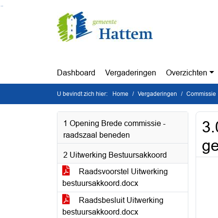
Ga naar de inhoud van deze pagina
Ga naar het zoeken
Ga naar het menu
Dashboard
Vergaderingen
Overzichten
U bevindt zich hier:
Home
Vergaderingen
Commissie 
3.
1 Opening Brede commissie -
raadszaal beneden
ge
2 Uitwerking Bestuursakkoord
Raadsvoorstel Uitwerking
bestuursakkoord.docx
Raadsbesluit Uitwerking
bestuursakkoord.docx