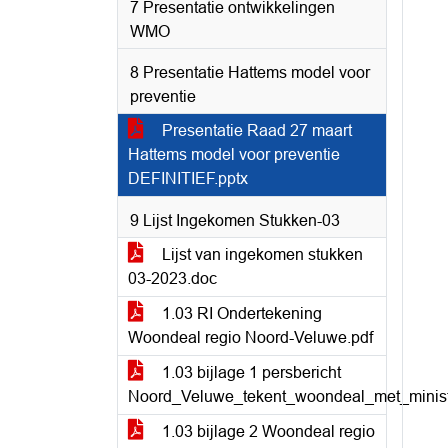
7 Presentatie ontwikkelingen
WMO
8 Presentatie Hattems model voor
preventie
Presentatie Raad 27 maart
Hattems model voor preventie
DEFINITIEF.pptx
9 Lijst Ingekomen Stukken-03
Lijst van ingekomen stukken
03-2023.doc
1.03 RI Ondertekening
Woondeal regio Noord-Veluwe.pdf
1.03 bijlage 1 persbericht
Noord_Veluwe_tekent_woondeal_met_minis
1.03 bijlage 2 Woondeal regio