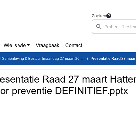
Zoeken
Wie is wie
Vraagbaak
Contact
I Samenleving & Bestuur (maandag 27 maart 2023)
Presentatie Raad 27 maart Hat
esentatie Raad 27 maart Hatt
or preventie DEFINITIEF.pptx