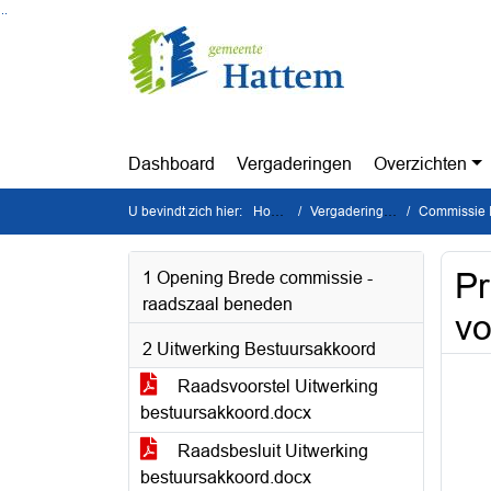
Ga naar de inhoud van deze pagina
Ga naar het zoeken
Ga naar het menu
Dashboard
Vergaderingen
Overzichten
U bevindt zich hier:
Home
Vergaderingen
Commissie I
Pr
1 Opening Brede commissie -
raadszaal beneden
vo
2 Uitwerking Bestuursakkoord
Raadsvoorstel Uitwerking
bestuursakkoord.docx
Raadsbesluit Uitwerking
bestuursakkoord.docx