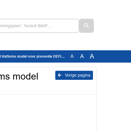
A
A
A
tems model voor preventie DEFINITIEF.pptx
ems model
Vorige pagina